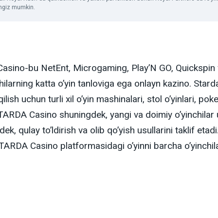
ingiz mumkin.
Casino-bu NetEnt, Microgaming, Play’N GO, Quickspin 
ilarning katta o’yin tanloviga ega onlayn kazino. Star
lish uchun turli xil o’yin mashinalari, stol o’yinlari, pok
TARDA Casino shuningdek, yangi va doimiy o’yinchilar uc
ek, qulay to’ldirish va olib qo’yish usullarini taklif etad
STARDA Casino platformasidagi o’yinni barcha o’yinchila