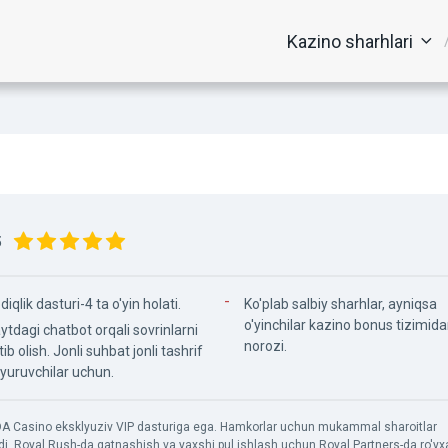
Kazino sharhlari
5
diqlik dasturi-4 ta o'yin holati.
Ko'plab salbiy sharhlar, ayniqsa
o'yinchilar kazino bonus tizimid
ytdagi chatbot orqali sovrinlarni
norozi.
tib olish. Jonli suhbat jonli tashrif
yuruvchilar uchun.
 Casino eksklyuziv VIP dasturiga ega. Hamkorlar uchun mukammal sharoitlar
ldi. Royal Rush-da qatnashish va yaxshi pul ishlash uchun Royal Partners-da ro'y